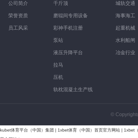
公司简介
千斤顶
城轨交通
荣誉资质
磨辊间专用设备
海事海工
员工风采
彩神手机注册
起重机械
泵站
水利船闸
液压升降平台
冶金行业
拉马
压机
轨枕混凝土生产线
© Copyrigh
kubet体育平台（中国）集团
|
1xbet体育（中国）首页官方网站
|
1xbe