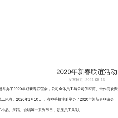
2020年新春联谊活动
发布日期 :2021-05-13
手机注册举办了2020年迎新春联谊会，公司全体员工与公司供应商、合作商
工风彩。2020年1月10日 ，彩神手机注册举办了2020年迎新春联谊
了小品、舞蹈、合唱等一系列节目，彰显员工风彩。