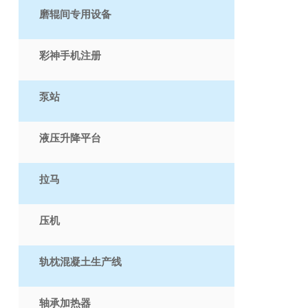
磨辊间专用设备
彩神手机注册
泵站
液压升降平台
拉马
压机
轨枕混凝土生产线
轴承加热器