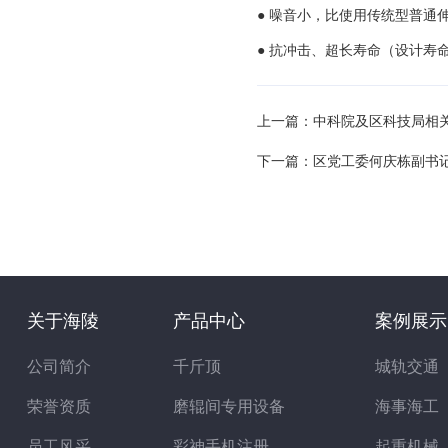
● 噪音小，比使用传统型普通
● 抗冲击、超长寿命（设计寿
上一篇：
中科院及区科技局相
下一篇：
区党工委何庆栋副书
关于海陵
产品中心
案例展示
公司简介
千斤顶
城轨交通
荣誉资质
磨辊间专用设备
海事海工
员工风采
彩神手机注册
起重机械