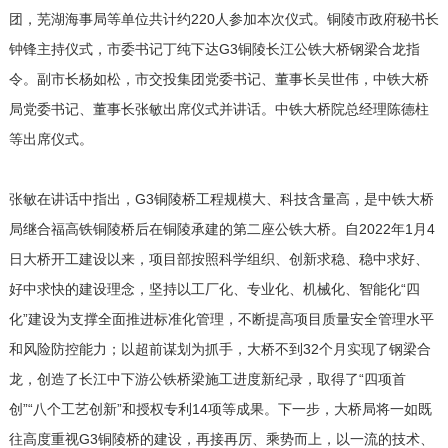
团，芜湖海事局等单位共计约220人参加本次仪式。铜陵市政府秘书长
钟锋主持仪式，市委书记丁纯下达G3铜陵长江公铁大桥钢梁合龙指
令。副市长杨如松，市交投集团党委书记、董事长吴世伟，中铁大桥
局党委书记、董事长张敏出席仪式并讲话。中铁大桥院总经理陈德柱
等出席仪式。
张敏在讲话中指出，G3铜陵桥工程规模大、科技含量高，是中铁大桥
局继合福高铁铜陵桥后在铜陵承建的第二座公铁大桥。自2022年1月4
日大桥开工建设以来，项目部按照科学组织、创新求稳、稳中求好、
好中求快的建设理念，坚持以工厂化、专业化、机械化、智能化“四
化”建设为支撑全面推进标准化管理，不断提高项目质量安全管理水平
和风险防控能力；以超前谋划为抓手，大桥不到32个月实现了钢梁合
龙，创造了长江中下游公铁桥梁施工进度新纪录，取得了“四项首
创”“八个工艺创新”和授权专利14项等成果。下一步，大桥局将一如既
往高度重视G3铜陵桥的建设，再接再厉、乘势而上，以一流的技术、