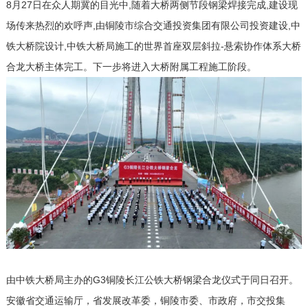
8月27日在众人期冀的目光中,随着大桥两侧节段钢梁焊接完成,建设现
场传来热烈的欢呼声,由铜陵市综合交通投资集团有限公司投资建设,中
铁大桥院设计,中铁大桥局施工的世界首座双层斜拉-悬索协作体系大桥
合龙大桥主体完工。下一步将进入大桥附属工程施工阶段。
由中铁大桥局主办的G3铜陵长江公铁大桥钢梁合龙仪式于同日召开。
安徽省交通运输厅，省发展改革委，铜陵市委、市政府，市交投集