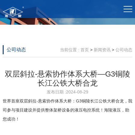
网
关
产
案
生
新
彩
站
于
品
例
产
闻
神
首
海
中
展
基
资
（中
页
陵
心
示
地
讯
国）
公司动态
当前位置 :
首页
>
新闻资讯
>
公司动态
双层斜拉-悬索协作体系大桥—G3铜陵
长江公铁大桥合龙
发布日期 :2024-08-29
世界首座双层斜拉-悬索协作体系大桥：G3铜陵长江公铁大桥合龙，我
司参与项目建设并提供整体架桥设备的液压电控系统！海陵液压，助
您成功！