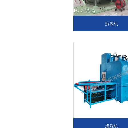
拆装机
清洗机