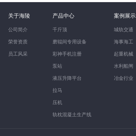
关于海陵
产品中心
案例展示
公司简介
千斤顶
城轨交通
荣誉资质
磨辊间专用设备
海事海工
员工风采
彩神手机注册
起重机械
泵站
水利船闸
液压升降平台
冶金行业
拉马
压机
轨枕混凝土生产线