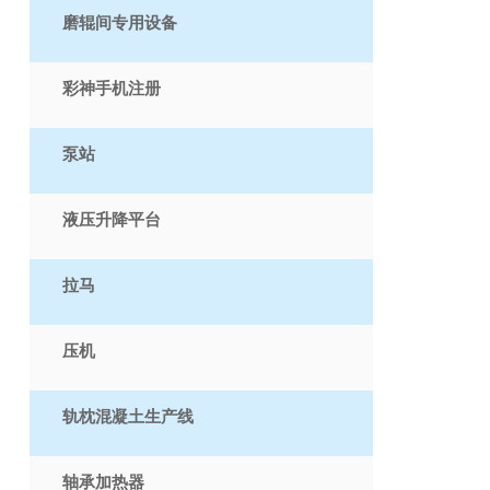
磨辊间专用设备
彩神手机注册
泵站
液压升降平台
拉马
压机
轨枕混凝土生产线
轴承加热器