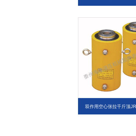
双作用空心张拉千斤顶JR