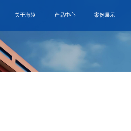
关于海陵
产品中心
案例展示