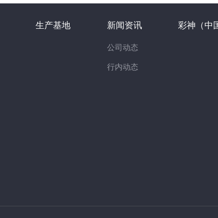
生产基地
新闻资讯
彩神（中
公司动态
行内动态