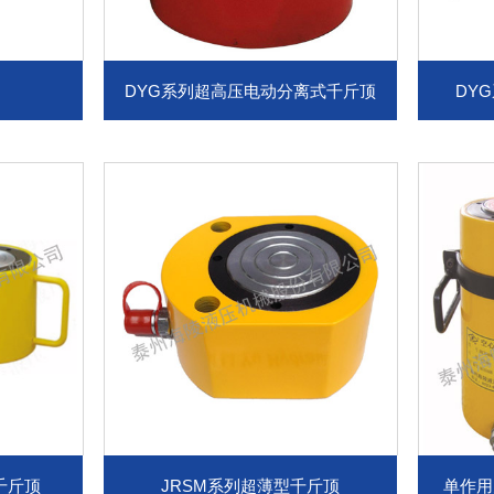
DYG系列超高压电动分离式千斤顶
DY
千斤顶
JRSM系列超薄型千斤顶
单作用